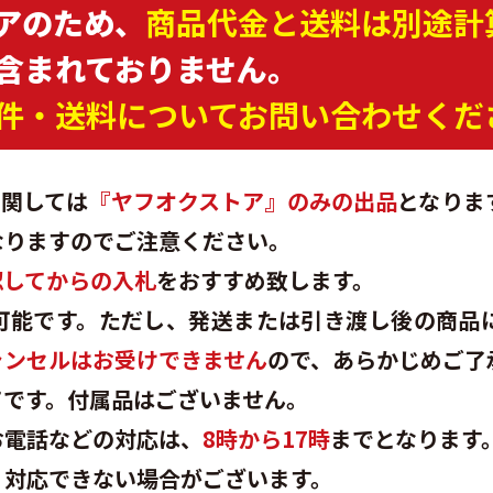
アのため、
商品代金と送料は別途計
含まれておりません。
件・送料についてお問い合わせくだ
に関しては
『ヤフオクストア』のみの出品
となりま
なりますのでご注意ください。
認してからの入札
をおすすめ致します。
可能です。ただし、発送または引き渡し後の商品
ャンセルはお受けできません
ので、あらかじめご了
てです。付属品はございません。
お電話などの対応は、
8時から17時
までとなります
、対応できない場合がございます。