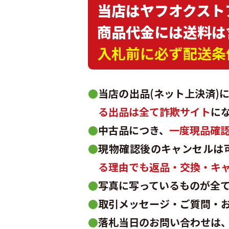
当店はヤフオクスト
商品代金には送料は
入札前に必ず配送条
●
当店の出品(ネット上決済)
る出品は全て詐欺サイト
に
●
中古品につき、
一度現品確
●
現物確認後のキャンセルは
る理由でも返品・交換・キ
●
写真に写っているものが全
●
取引メッセージ・ご質問・
●
落札当日のお問い合わせは