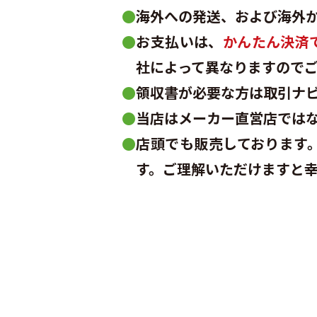
●
海外への発送、および海外
●
お支払いは、
かんたん決済
社によって異なりますので
●
領収書が必要な方は取引ナ
●
当店はメーカー直営店では
●
店頭でも販売しております
す。ご理解いただけますと