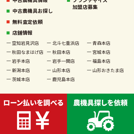
加盟店募集
中古農機具お探し
無料査定依頼
店舗情報
空知岩見沢店
北斗七重浜店
青森本店
秋田なまはげ店
秋田本店
宮城本店
岩手本店
岩手一関店
福島本店
新潟本店
山形本店
山形おきたま店
茨城本店
鹿児島本店
古物商許可番号 宮城県公安委員会許可 第221020002199号
© 2022 農機具買取販売 農家さんの味方