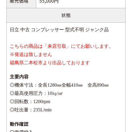
販売価格
55,000円
状態
日立 中古 コンプレッサー 型式不明 ジャンク品
こちらの商品は「来店引取」にてお願いします。
※発送は致しません
福島県二本松市より出品しております
主要内容
◎機体寸法：全長1280㎜全幅410㎜ 全高890㎜
◎最高使用圧力：10㎏/㎠
◎回転数：1200rpm
◎吐出量：235L/min
動作確認