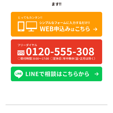
ます!!
3.個人情報の安全管理
当社は、個人情報への不正アクセス、紛失、破壊、改ざんお
よび漏えいなどを防止するために、安全対策を講じ、 個人情
報の管理を徹底いたします。
4.個人情報の取扱いの委託
当社が利用目的の範囲内で、第三者に個人情報の取扱いを委
託する場合は、委託先の適切な監督をいたします。
5.個人情報の開示、訂正、利用停止および削除
個人情報の開示、訂正、利用停止および削除を求められた場
合は、当該請求者ご本人であることが確認できた後に、適切
に対応いたします。