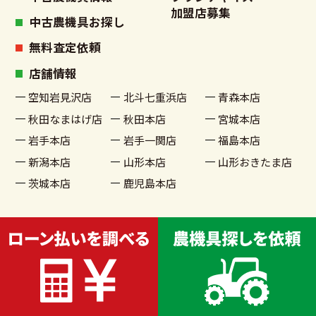
加盟店募集
中古農機具お探し
無料査定依頼
店舗情報
空知岩見沢店
北斗七重浜店
青森本店
秋田なまはげ店
秋田本店
宮城本店
岩手本店
岩手一関店
福島本店
新潟本店
山形本店
山形おきたま店
茨城本店
鹿児島本店
古物商許可番号 宮城県公安委員会許可 第221020002199号
© 2022 農機具買取販売 農家さんの味方