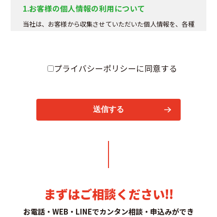
1.お客様の個人情報の利用について
当社は、お客様から収集させていただいた個人情報を、各種
一括見積もり、当社の商品の発送、 商品販売に関する必要書
類の送付やご連絡、また、お客様の希望する情報・サービス
をご提供するために 利用させていただきます。
プライバシーポリシーに同意する
2.個人情報の第三者への提供
当社は、次の各号に該当する場合を除いて、当社が保有する
個人情報を、お客様ご本人の同意なく、 第三者に開示いたし
ません。
1.各種法令の規定による提出を求められた場合。
2.人の生命、身体または財産の保護のために特に必要ある場
合で、ご本人の同意を得る事が困難であるとき。
3.公衆衛生の向上や児童の健全な育成のために特に必要があ
る場合で、お客様ご本人の同意を得ることが困難であると
き。
まずはご相談ください!!
4.税務調査や犯罪捜査等で公的機関などへの提出が特に必要
とされる場合。
お電話・WEB・LINEでカンタン相談・申込みができ