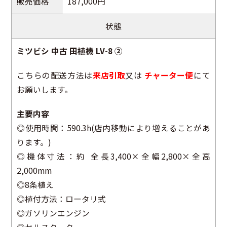
販売価格
187,000円
状態
ミツビシ 中古 田植機 LV-8 ②
こちらの配送方法は
来店引取
又は
チャーター便
にて
お願いします。
主要内容
◎使用時間：590.3h(店内移動により増えることがあ
ります。)
◎機体寸法：約 全長3,400×全幅2,800×全高
2,000mm
◎8条植え
◎植付方法：ロータリ式
◎ガソリンエンジン