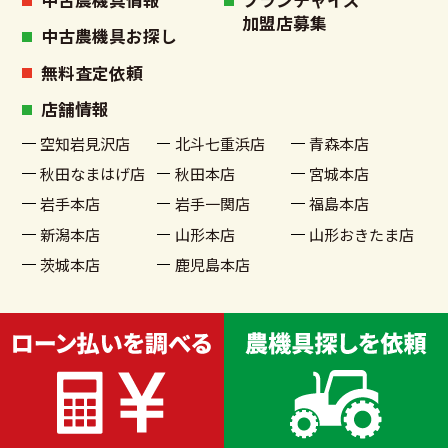
加盟店募集
中古農機具お探し
無料査定依頼
店舗情報
空知岩見沢店
北斗七重浜店
青森本店
秋田なまはげ店
秋田本店
宮城本店
岩手本店
岩手一関店
福島本店
新潟本店
山形本店
山形おきたま店
茨城本店
鹿児島本店
古物商許可番号 宮城県公安委員会許可 第221020002199号
© 2022 農機具買取販売 農家さんの味方