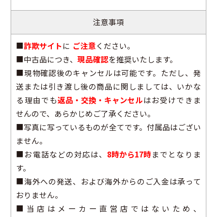
注意事項
■
詐欺サイト
に
ご注意
ください。
■中古品につき、
現品確認
を推奨いたします。
■現物確認後のキャンセルは可能です。ただし、発
送または引き渡し後の商品に関しましては、いかな
る理由でも
返品・交換・キャンセル
はお受けできま
せんので、あらかじめご了承ください。
■写真に写っているものが全てです。付属品はござい
ません。
■お電話などの対応は、
8時から17時
までとなりま
す。
■海外への発送、および海外からのご入金は承って
おりません。
■当店はメーカー直営店ではないため、