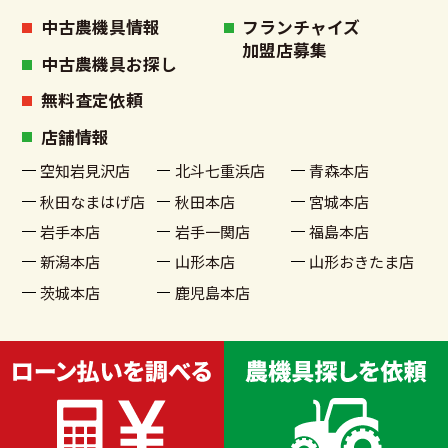
中古農機具情報
フランチャイズ
加盟店募集
中古農機具お探し
無料査定依頼
店舗情報
空知岩見沢店
北斗七重浜店
青森本店
秋田なまはげ店
秋田本店
宮城本店
岩手本店
岩手一関店
福島本店
新潟本店
山形本店
山形おきたま店
茨城本店
鹿児島本店
古物商許可番号 宮城県公安委員会許可 第221020002199号
© 2022 農機具買取販売 農家さんの味方