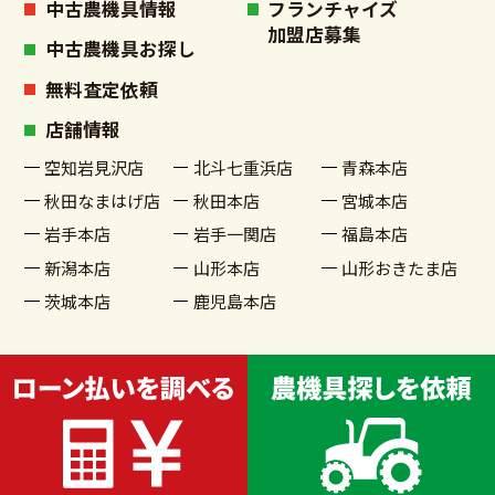
中古農機具情報
フランチャイズ
加盟店募集
中古農機具お探し
無料査定依頼
店舗情報
空知岩見沢店
北斗七重浜店
青森本店
秋田なまはげ店
秋田本店
宮城本店
岩手本店
岩手一関店
福島本店
新潟本店
山形本店
山形おきたま店
茨城本店
鹿児島本店
古物商許可番号 宮城県公安委員会許可 第221020002199号
© 2022 農機具買取販売 農家さんの味方