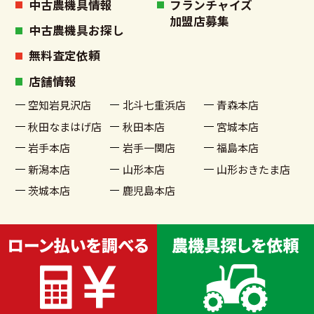
中古農機具情報
フランチャイズ
加盟店募集
中古農機具お探し
無料査定依頼
店舗情報
空知岩見沢店
北斗七重浜店
青森本店
秋田なまはげ店
秋田本店
宮城本店
岩手本店
岩手一関店
福島本店
新潟本店
山形本店
山形おきたま店
茨城本店
鹿児島本店
古物商許可番号 宮城県公安委員会許可 第221020002199号
© 2022 農機具買取販売 農家さんの味方