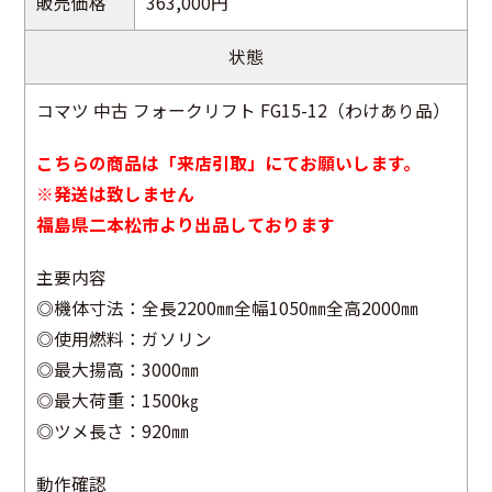
販売価格
363,000円
状態
コマツ 中古 フォークリフト FG15-12（わけあり品）
こちらの商品は「来店引取」にてお願いします。
※発送は致しません
福島県二本松市より出品しております
主要内容
◎機体寸法：全長2200㎜全幅1050㎜全高2000㎜
◎使用燃料：ガソリン
◎最大揚高：3000㎜
◎最大荷重：1500㎏
◎ツメ長さ：920㎜
動作確認