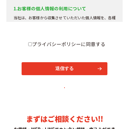
1.お客様の個人情報の利用について
当社は、お客様から収集させていただいた個人情報を、各種
一括見積もり、当社の商品の発送、 商品販売に関する必要書
類の送付やご連絡、また、お客様の希望する情報・サービス
をご提供するために 利用させていただきます。
プライバシーポリシーに同意する
2.個人情報の第三者への提供
当社は、次の各号に該当する場合を除いて、当社が保有する
個人情報を、お客様ご本人の同意なく、 第三者に開示いたし
ません。
1.各種法令の規定による提出を求められた場合。
2.人の生命、身体または財産の保護のために特に必要ある場
合で、ご本人の同意を得る事が困難であるとき。
3.公衆衛生の向上や児童の健全な育成のために特に必要があ
る場合で、お客様ご本人の同意を得ることが困難であると
き。
まずはご相談ください!!
4.税務調査や犯罪捜査等で公的機関などへの提出が特に必要
とされる場合。