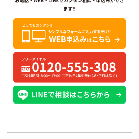
お電話・WEB・LINEでカンタン相談・申込みができ
ます!!
3.個人情報の安全管理
当社は、個人情報への不正アクセス、紛失、破壊、改ざんお
よび漏えいなどを防止するために、安全対策を講じ、 個人情
報の管理を徹底いたします。
4.個人情報の取扱いの委託
当社が利用目的の範囲内で、第三者に個人情報の取扱いを委
託する場合は、委託先の適切な監督をいたします。
5.個人情報の開示、訂正、利用停止および削除
個人情報の開示、訂正、利用停止および削除を求められた場
合は、当該請求者ご本人であることが確認できた後に、適切
に対応いたします。