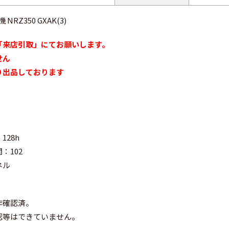
NRZ350 GXAK(3)
「来店引取」にてお願いします。
せん
り出品しております
28h
：102
ネル
作確認済。
認等はできていません。