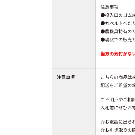
注意事項
●投入口のゴム
●丸ベルトへた
●農機具特有の
●現状での販売
当方の気付かな
注意事項
こちらの商品は
配送をご希望の
ご不明点やご相
入札前にぜひお電話
☆お電話に出ら
☆お引き取りの