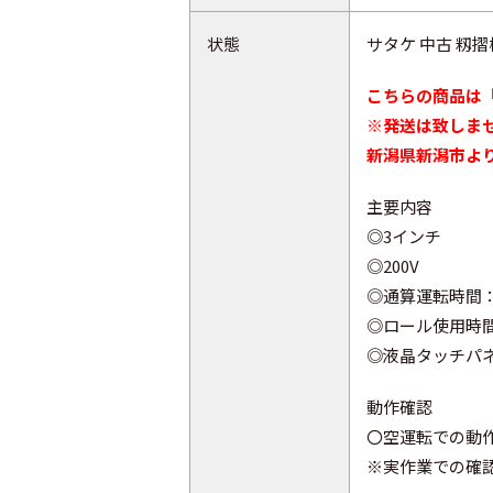
状態
サタケ 中古 籾摺機 
こちらの商品は
※発送は致しま
新潟県新潟市よ
主要内容
◎3インチ
◎200V
◎通算運転時間：1
◎ロール使用時間
◎液晶タッチパ
動作確認
〇空運転での動
※実作業での確