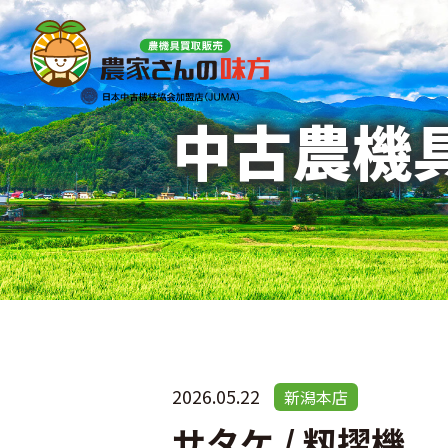
中古農機
2026.05.22
新潟本店
サタケ / 籾摺機