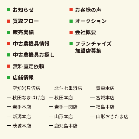
お知らせ
お客様の声
買取フロー
オークション
販売実績
会社概要
中古農機具情報
フランチャイズ
加盟店募集
中古農機具お探し
無料査定依頼
店舗情報
空知岩見沢店
北斗七重浜店
青森本店
秋田なまはげ店
秋田本店
宮城本店
岩手本店
岩手一関店
福島本店
新潟本店
山形本店
山形おきたま店
茨城本店
鹿児島本店